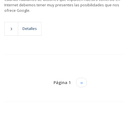
Internet debemos tener muy presentes las posibilidades que nos
ofrece Google.
Detalles
Paginación
Página 1
Siguiente
››
página