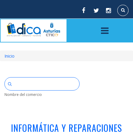
Pasar
al
Buscar
contenido
principal
Inicio
Sobrescribir
enlaces
de
ayuda
Nombre del comercio
a
la
navegación
INFORMÁTICA Y REPARACIONES