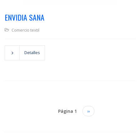
ENVIDIA SANA
Comercio textil
Detalles
Paginación
Página 1
Siguiente
››
página