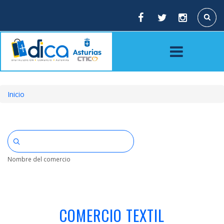
Pasar
al
Buscar
contenido
principal
Inicio
Sobrescribir
enlaces
de
ayuda
Nombre del comercio
a
la
navegación
COMERCIO TEXTIL