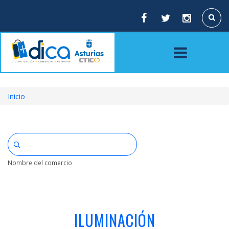
Pasar
al
Buscar
contenido
principal
Inicio
Sobrescribir
enlaces
de
ayuda
Nombre del comercio
a
la
navegación
ILUMINACIÓN