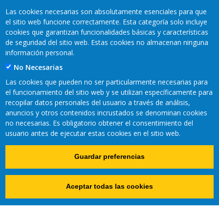
Las cookies necesarias son absolutamente esenciales para que
el sitio web funcione correctamente. Esta categoría solo incluye
cookies que garantizan funcionalidades básicas y características
de seguridad del sitio web. Estas cookies no almacenan ninguna
información personal.
No Necesarias
REDES SOCIALES
Las cookies que pueden no ser particularmente necesarias para
el funcionamiento del sitio web y se utilizan específicamente para
recopilar datos personales del usuario a través de análisis,
anuncios y otros contenidos incrustados se denominan cookies
no necesarias. Es obligatorio obtener el consentimiento del
usuario antes de ejecutar estas cookies en el sitio web.
Guardar preferencias
Copyright © 2021 Fundación CTIC
Aceptar todas las cookies
Política de cookies
Aviso Legal
Accesibilidad
Pie
Mapa Web