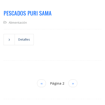
PESCADOS PURI SAMA
Alimentación
Detalles
Paginación
Página
‹‹
Página 2
Siguiente
››
anterior
página