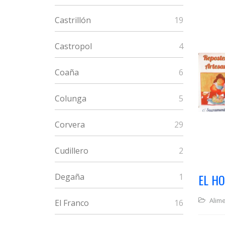
Castrillón
19
Castropol
4
Coaña
6
Colunga
5
Corvera
29
Cudillero
2
EL H
Degaña
1
Alim
El Franco
16