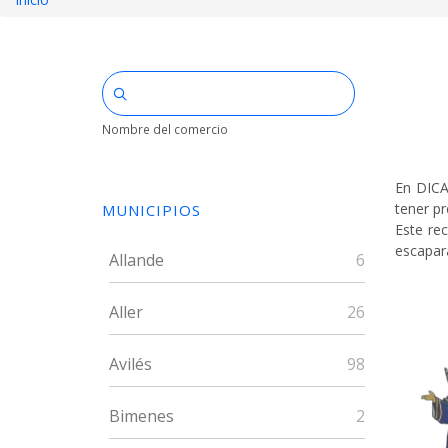
Sobrescribir
enlaces
de
ayuda
Nombre del comercio
a
En DICA
la
tener pr
MUNICIPIOS
navegación
Este re
escapar
Allande
6
Aller
26
Avilés
98
Bimenes
2