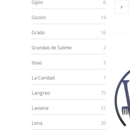
Gijón
6
Gozón
14
Grado
16
Grandas de Salime
2
Ibias
3
La Caridad
1
Langreo
75
Laviana
31
Lena
30