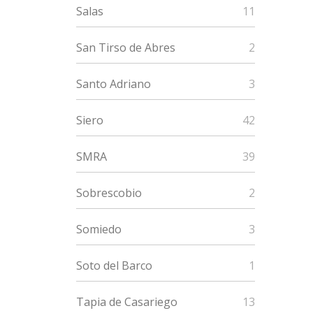
Salas
11
San Tirso de Abres
2
Pagi
Santo Adriano
3
Siero
42
SMRA
39
Sobrescobio
2
Somiedo
3
Soto del Barco
1
Tapia de Casariego
13