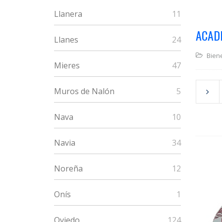
Llanera
11
ACAD
Llanes
24
Biene
Mieres
47
Muros de Nalón
5
Nava
10
Navia
34
Noreña
12
Onís
1
Oviedo
124