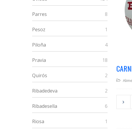
Parres
8
Pesoz
1
Piloña
4
Pravia
18
CARN
Quirós
2
Alim
Ribadedeva
2
Ribadesella
6
Riosa
1