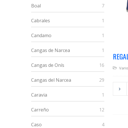
Boal
7
Cabrales
1
Candamo
1
Cangas de Narcea
1
REGA
Cangas de Onís
16
Vari
Cangas del Narcea
29
Caravia
1
Carreño
12
Caso
4