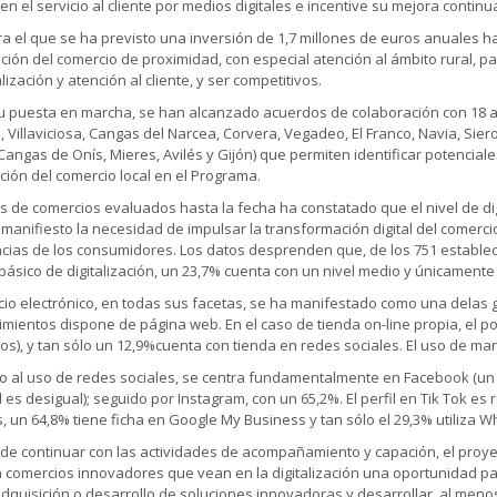
en el servicio al cliente por medios digitales e incentive su mejora continu
ra el que se ha previsto una inversión de 1,7 millones de euros anuales has
zación del comercio de proximidad, con especial atención al ámbito rural
ización y atención al cliente, y ser competitivos.
 puesta en marcha, se han alcanzado acuerdos de colaboración con 18 as
 Villaviciosa, Cangas del Narcea, Corvera, Vegadeo, El Franco, Navia, Siero,
Cangas de Onís, Mieres, Avilés y Gijón) que permiten identificar potenciale
ación del comercio local en el Programa.
sis de comercios evaluados hasta la fecha ha constatado que el nivel de di
manifiesto la necesidad de impulsar la transformación digital del comerc
cias de los consumidores. Los datos desprenden que, de los 751 establec
 básico de digitalización, un 23,7% cuenta con un nivel medio y únicament
cio electrónico, en todas sus facetas, se ha manifestado como una delas 
imientos dispone de página web. En el caso de tienda on-line propia, el po
os), y tan sólo un 12,9%cuenta con tienda en redes sociales. El uso de mar
o al uso de redes sociales, se centra fundamentalmente en Facebook (un 8
 es desigual); seguido por Instagram, con un 65,2%. El perfil en Tik Tok es
, un 64,8% tiene ficha en Google My Business y tan sólo el 29,3% utiliza
e continuar con las actividades de acompañamiento y capación, el proye
 comercios innovadores que vean en la digitalización una oportunidad p
adquisición o desarrollo de soluciones innovadoras y desarrollar, al meno