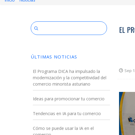
Sobrescribir
enlaces
de
EL P
ayuda
a
ÚLTIMAS NOTICIAS
la
navegación
Sep 1
El Programa DICA ha impulsado la
modernización y la competitividad del
comercio minorista asturiano
Ideas para promocionar tu comercio
Tendencias en IA para tu comercio
Cómo se puede usar la IA en el
comercio