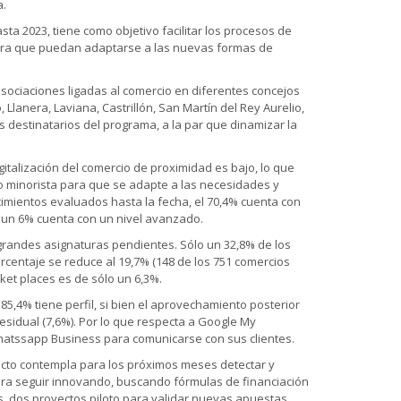
a.
ta 2023, tiene como objetivo facilitar los procesos de
, para que puedan adaptarse a las nuevas formas de
ociaciones ligadas al comercio en diferentes concejos
 Llanera, Laviana, Castrillón, San Martín del Rey Aurelio,
s destinatarios del programa, a la par que dinamizar la
gitalización del comercio de proximidad es bajo, lo que
io minorista para que se adapte a las necesidades y
imientos evaluados hasta la fecha, el 70,4% cuenta con
e un 6% cuenta con un nivel avanzado.
grandes asignaturas pendientes. Sólo un 32,8% de los
rcentaje se reduce al 19,7% (148 de los 751 comercios
ket places es de sólo un 6,3%.
5,4% tiene perfil, si bien el aprovechamiento posterior
 residual (7,6%). Por lo que respecta a Google My
 Whatssapp Business para comunicarse con sus clientes.
cto contempla para los próximos meses detectar y
ara seguir innovando, buscando fórmulas de financiación
s, dos proyectos piloto para validar nuevas apuestas