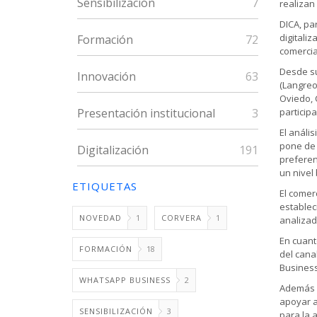
Sensibilización
7
realizan 
DICA, pa
digitali
Formación
72
comercial
Desde su
Innovación
63
(Langreo,
Oviedo, 
Presentación institucional
3
particip
El análi
pone de 
Digitalización
191
preferen
un nivel
ETIQUETAS
El comer
establec
NOVEDAD
1
CORVERA
1
analizad
En cuant
FORMACIÓN
18
del canal
Business
WHATSAPP BUSINESS
2
Además d
apoyar a
SENSIBILIZACIÓN
3
para la 