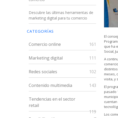
Descubre las últimas herramientas de
marketing digital para tu comercio
CATEGORÍAS
El conse
Programa
Comercio online
161
que ha e
Social, J
Marketing digital
111
A contin
comercio
distinto
Redes sociales
102
meses, c
visita, 
Contenido multimedia
143
El progr
pasado 1
municipi
Tendencias en el sector
cuentan 
retail
tecnológ
119
Los come