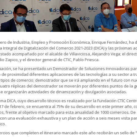
jero de Industria, Empleo y Promoción Económica, Enrique Fernández, ha 
 Integral de Digitalización del Comercio 2021-2023 (DICA) y las próximas 
stado acompañado por el alcalde de Villaviciosa, Alejandro Vega; el dir
ulio Zapico, y el director general de CTIC, Pablo Priesca.
uación, se ha presentado un Demostrador de Soluciones Innovadoras par
 de proximidad diferentes aplicaciones de las tecnologías a su sector a t
s tipos de comercio; demostrador que se irá ampliando en el futuro con n
uatro réplicas del demostrador se moverán por diferentes puntos de la geo
y se organizarán actividades de dinamización y divulgación asociadas.
ama DICA, cuyo desarrollo técnico es realizado por la Fundación CTIC Cent
7 de febrero, se encuentra al 75% de su desarrollo en este primer año, 
os, frente al objetivo marcado para esta anualidad de 1000 comercios. De 
con una evaluación exhaustiva y un plan de acción a seis meses vista pa
ico.
rcios que completen el itinerario marcado este año recibirán un sello de