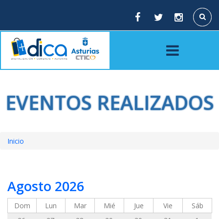
Pasar
al
Buscar
contenido
principal
EVENTOS REALIZADOS
Inicio
Sobrescribir
enlaces
Agosto 2026
de
ayuda
Dom
Lun
Mar
Mié
Jue
Vie
Sáb