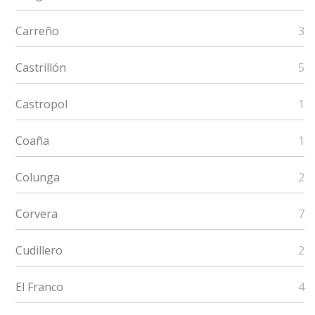
Carreño
3
Castrillón
5
Castropol
1
Coaña
1
Colunga
2
Corvera
7
Cudillero
2
El Franco
4