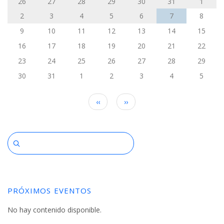
a
26
27
28
29
30
31
1
la
2
3
4
5
6
7
8
9
10
11
12
13
14
15
navegación
16
17
18
19
20
21
22
23
24
25
26
27
28
29
30
31
1
2
3
4
5
Paginación
‹‹
››
PRÓXIMOS EVENTOS
No hay contenido disponible.