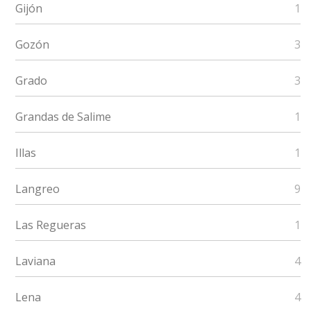
Gijón
1
Gozón
3
Grado
3
Grandas de Salime
1
Illas
1
Langreo
9
Las Regueras
1
Laviana
4
Lena
4