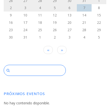
a
26
27
28
29
30
31
1
la
2
3
4
5
6
7
8
9
10
11
12
13
14
15
navegación
16
17
18
19
20
21
22
23
24
25
26
27
28
29
30
31
1
2
3
4
5
Paginación
‹‹
››
PRÓXIMOS EVENTOS
No hay contenido disponible.