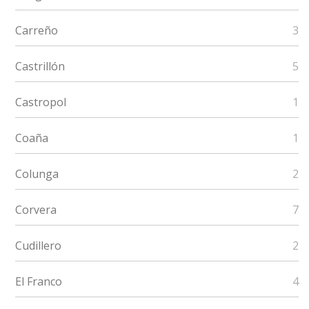
Carreño
3
Castrillón
5
Castropol
1
Coaña
1
Colunga
2
Corvera
7
Cudillero
2
El Franco
4