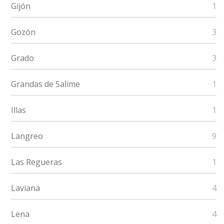
Gijón
1
Gozón
3
Grado
3
Grandas de Salime
1
Illas
1
Langreo
9
Las Regueras
1
Laviana
4
Lena
4