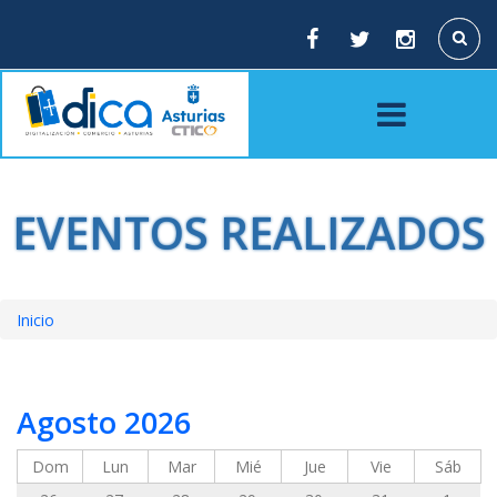
Pasar
al
Buscar
contenido
principal
EVENTOS REALIZADOS
Inicio
Sobrescribir
enlaces
Agosto 2026
de
ayuda
Dom
Lun
Mar
Mié
Jue
Vie
Sáb