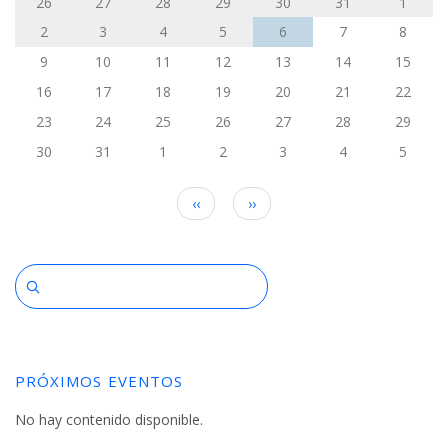
a
26
27
28
29
30
31
1
la
2
3
4
5
6
7
8
9
10
11
12
13
14
15
navegación
16
17
18
19
20
21
22
23
24
25
26
27
28
29
30
31
1
2
3
4
5
Paginación
‹‹
››
PRÓXIMOS EVENTOS
No hay contenido disponible.