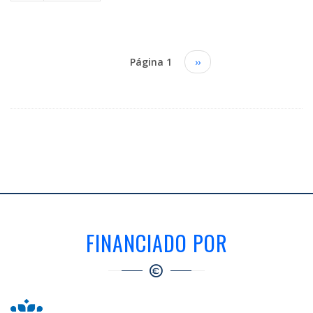
Paginación
Página 1
Siguiente
››
página
FINANCIADO POR