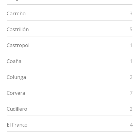
Carreño
3
Castrillón
5
Castropol
1
Coaña
1
Colunga
2
Corvera
7
Cudillero
2
El Franco
4