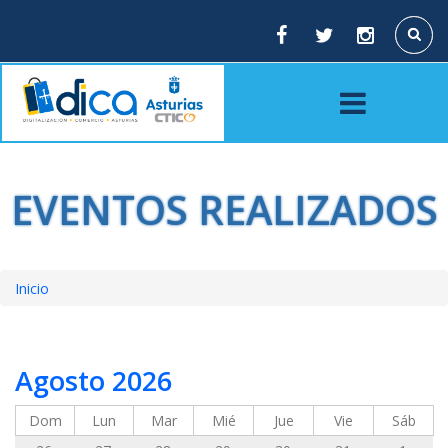
Pasar
al
Buscar
contenido
principal
EVENTOS REALIZADOS
Inicio
Sobrescribir
enlaces
Agosto 2026
de
ayuda
Dom
Lun
Mar
Mié
Jue
Vie
Sáb