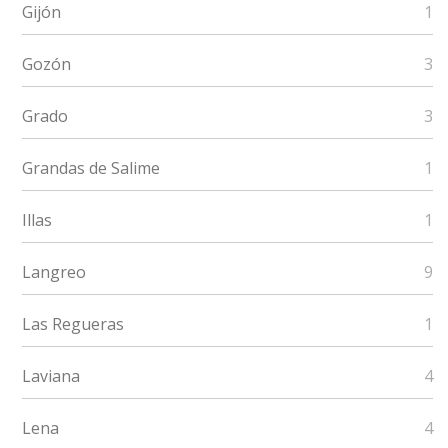
Gijón
1
Gozón
3
Grado
3
Grandas de Salime
1
Illas
1
Langreo
9
Las Regueras
1
Laviana
4
Lena
4