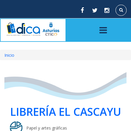
Pasar
al
Buscar
contenido
principal
Inicio
Sobrescribir
enlaces
de
ayuda
a
LIBRERÍA EL CASCAYU
la
navegación
Papel y artes gráficas