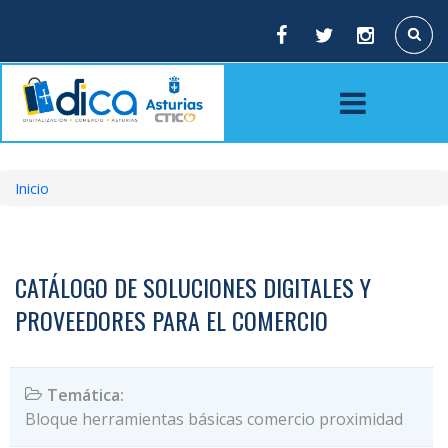
Pasar
al
Buscar
contenido
principal
Inicio
Sobrescribir
enlaces
de
CATÁLOGO DE SOLUCIONES DIGITALES Y
ayuda
PROVEEDORES PARA EL COMERCIO
a
la
Temática:
navegación
Bloque herramientas básicas comercio proximidad