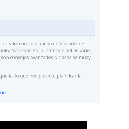
ndo realiza una búsqueda en los motores
lo, trae consigo la intención del usuario
o son consejos avanzados o clases de muay
ueda, lo que nos permite planificar la
ano
.