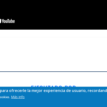
EJECUTADO POR
para ofrecerle la mejor experiencia de usuario, recordand
Más info
cookies.