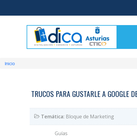
Pasar
al
contenido
principal
Inicio
Sobrescribir
enlaces
de
TRUCOS PARA GUSTARLE A GOOGLE DE
ayuda
a
Temática:
Bloque de Marketing
la
navegación
Guías