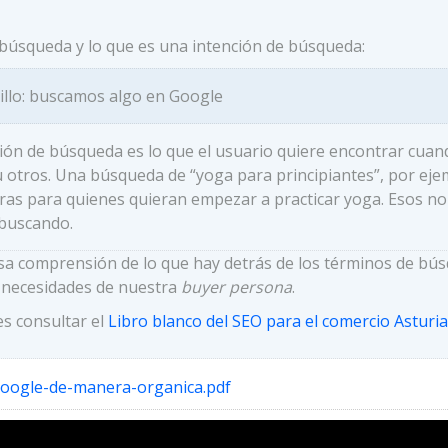
búsqueda y lo que es una intención de búsqueda:
illo: buscamos algo en Google
ión de búsqueda es lo que el usuario quiere encontrar cua
otros. Una búsqueda de “yoga para principiantes”, por ejemp
uras para quienes quieran empezar a practicar yoga. Esos n
 buscando.
a comprensión de lo que hay detrás de los términos de búsq
s necesidades de nuestra
buyer persona
.
s consultar el
Libro blanco del SEO para el comercio Asturi
google-de-manera-organica.pdf