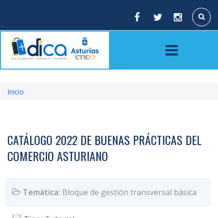
Pasar
al
Buscar
contenido
principal
Inicio
Sobrescribir
enlaces
de
CATÁLOGO 2022 DE BUENAS PRÁCTICAS DEL
ayuda
COMERCIO ASTURIANO
a
la
Temática:
Bloque de gestión transversal básica
navegación