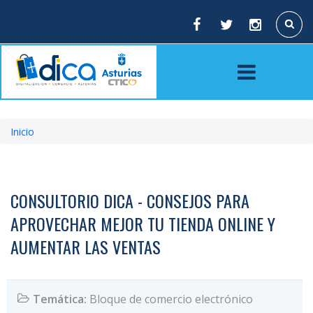
Pasar
al
Buscar
contenido
principal
Inicio
Sobrescribir
enlaces
de
CONSULTORIO DICA - CONSEJOS PARA
ayuda
APROVECHAR MEJOR TU TIENDA ONLINE Y
a
AUMENTAR LAS VENTAS
la
navegación
Temática:
Bloque de comercio electrónico