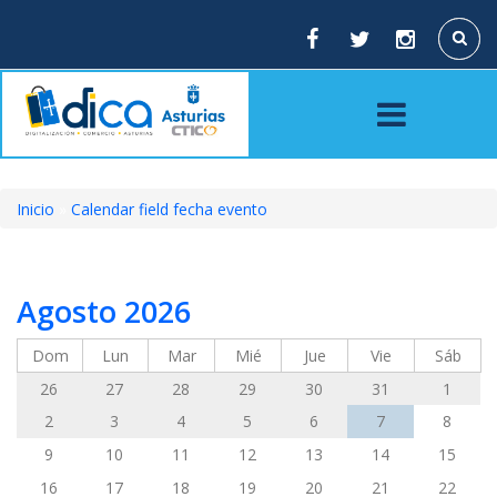
Pasar
al
Buscar
contenido
principal
Inicio
Calendar field fecha evento
Sobrescribir
enlaces
Agosto 2026
de
ayuda
Dom
Lun
Mar
Mié
Jue
Vie
Sáb
a
26
27
28
29
30
31
1
la
2
3
4
5
6
7
8
9
10
11
12
13
14
15
navegación
16
17
18
19
20
21
22